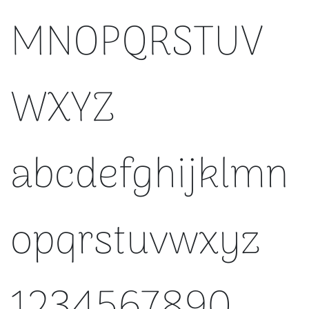
MNOPQRSTUV
WXYZ
abcdefghijklmn
opqrstuvwxyz