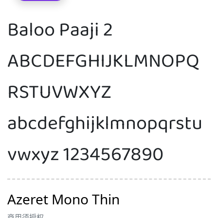
Baloo Paaji 2
ABCDEFGHIJKLMNOPQ
RSTUVWXYZ
abcdefghijklmnopqrstu
vwxyz 1234567890
Azeret Mono Thin
商用须授权