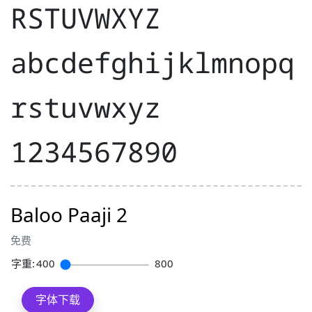
RSTUVWXYZ
abcdefghijklmnopq
rstuvwxyz
1234567890
Baloo Paaji 2
免费
字重:
400
800
字体下载