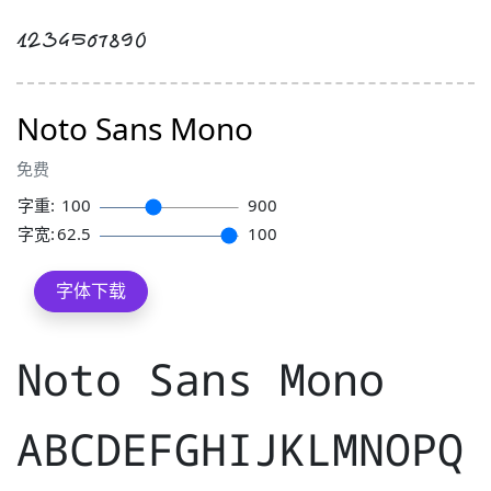
1234567890
Noto Sans Mono
免费
字重:
100
900
字宽:
62.5
100
字体下载
Noto Sans Mono
ABCDEFGHIJKLMNOPQ