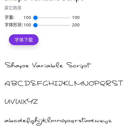
其它商用
字重:
100
100
字体形状:
100
200
字体下载
Shape Variable Script
ABCDEFGHIJKLMNOPQRST
UVWXYZ
abcdefghijklmnopqrstuvwxyz