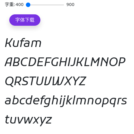
字重:
400
900
字体下载
Kufam
ABCDEFGHIJKLMNOP
QRSTUVWXYZ
abcdefghijklmnopqrs
tuvwxyz