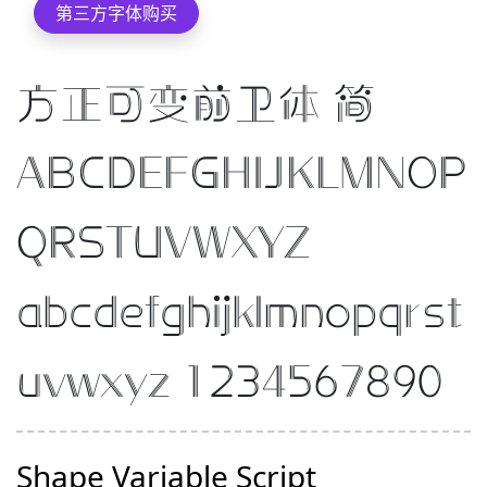
第三方字体购买
方正可变前卫体 简
ABCDEFGHIJKLMNOP
QRSTUVWXYZ
abcdefghijklmnopqrst
uvwxyz 1234567890
Shape Variable Script