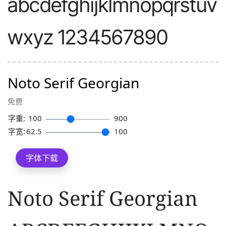
abcdefghijklmnopqrstuv
wxyz 1234567890
Noto Serif Georgian
免费
字重:
100
900
字宽:
62.5
100
字体下载
Noto Serif Georgian